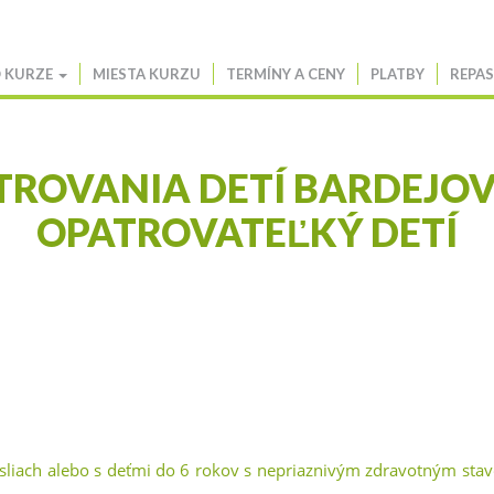
 KURZE
MIESTA KURZU
TERMÍNY A CENY
PLATBY
REPAS
TROVANIA DETÍ BARDEJOV,
OPATROVATEĽKÝ DETÍ
asliach alebo s deťmi do 6 rokov s nepriaznivým zdravotným sta