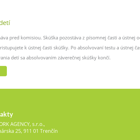
detí
áva pred komisiou. Skúška pozostáva z písomnej časti a ústnej o
stupujete k ústnej časti skúšky. Po absolvovaní testu a ústnej č
ania detí sa absolvovaním záverečnej skúšky končí.
akty
RK AGENCY, s.r.o.,
nárska 25, 911 01 Trenčín