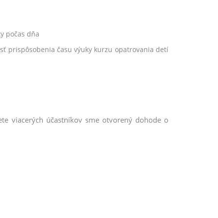
uky počas dňa
osť prispôsobenia času výuky kurzu opatrovania detí
ujete viacerých účastníkov sme otvorený dohode o