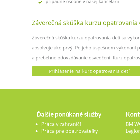
prípadne osobne v našej kancelárii
Záverečná skúška kurzu opatrovania 
Záverečná skúška kurzu opatrovania detí sa vykon
absolvuje ako prvý. Po jeho úspešnom vykonaní pri
a prebehne odovzdávanie osvedčení. Kurz opatrov
Prihlásenie na kurz opatrovania detí
Ďalšie ponúkané služby
Kont
Práca v zahraničí
BM WO
Práca pre opatrovateľky
Legio