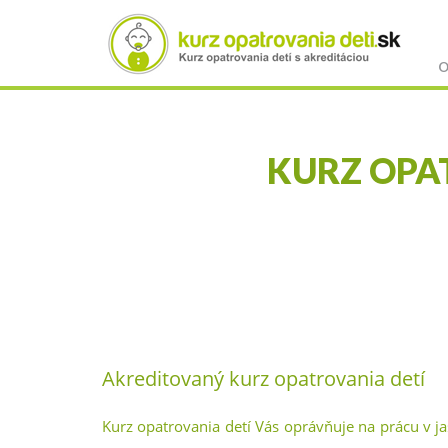
O
KURZ OPA
Skočiť
na
hlavný
obsah
Akreditovaný kurz opatrovania detí
Kurz opatrovania detí Vás oprávňuje na prácu v j