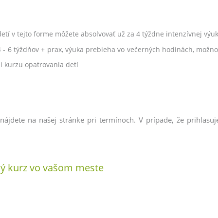
detí v tejto forme môžete absolvovať už za 4 týždne intenzívnej vý
 4 - 6 týždňov + prax, výuka prebieha vo večerných hodinách, možn
i kurzu opatrovania detí
nájdete na našej stránke pri termínoch. V prípade, že prihlas
ský kurz vo vašom meste