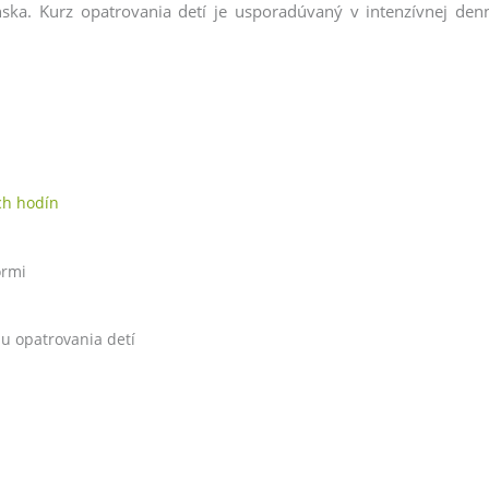
ka. Kurz opatrovania detí je usporadúvaný v intenzívnej de
ch hodín
ormi
u opatrovania detí