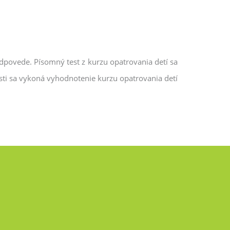
dpovede. Písomný test z kurzu opatrovania detí sa
asti sa vykoná vyhodnotenie kurzu opatrovania detí