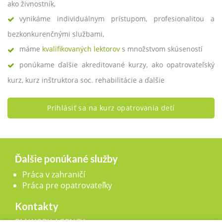
ako živnostník,
vynikáme individuálnym prístupom, profesionalitou a
bezkonkurenčnými službami,
máme
kvalifikovaných lektorov
s množstvom skúseností
ponúkame ďalšie akreditované kurzy, ako opatrovateľský
kurz, kurz inštruktora soc. rehabilitácie a ďalšie
Prihlásiť sa na kurz opatrovania detí
Ďalšie ponúkané služby
Práca v zahraničí
Práca pre opatrovateľky
Kontakty
BM WORK AGENCY, s.r.o.,