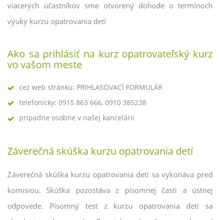
viacerých účastníkov sme otvorený dohode o termínoch
výuky kurzu opatrovania detí
Ako sa prihlásiť na kurz opatrovateľský kurz
vo vašom meste
cez web stránku: PRIHLASOVACÍ FORMULÁR
telefonicky: 0915 863 666, 0910 385238
prípadne osobne v našej kancelárii
Záverečná skúška kurzu opatrovania detí
Záverečná skúška kurzu opatrovania detí sa vykonáva pred
komisiou. Skúška pozostáva z písomnej časti a ústnej
odpovede. Písomný test z kurzu opatrovania detí sa