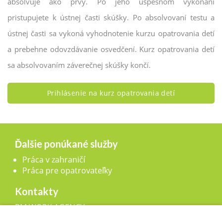
absolvuje ako prvý. Po jeho úspešnom vykonaní
pristupujete k ústnej časti skúšky. Po absolvovaní testu a
ústnej časti sa vykoná vyhodnotenie kurzu opatrovania detí
a prebehne odovzdávanie osvedčení. Kurz opatrovania detí
sa absolvovaním záverečnej skúšky končí.
Prihlásenie na kurz opatrovania detí
Ďalšie ponúkané služby
Práca v zahraničí
Práca pre opatrovateľky
Kontakty
BM WORK AGENCY, s.r.o.,
Legionárska 25, 911 01 Trenčín