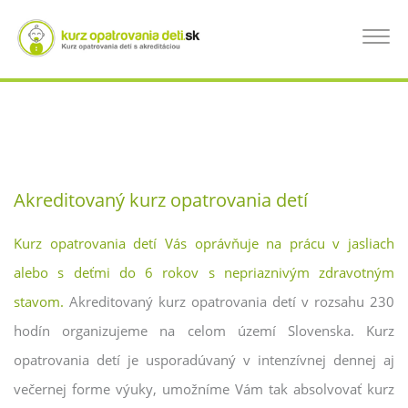
Skočiť
na
KURZ OPATROVANIA DETÍ BREZNO, KURZ
Toggle
hlavný
navigat
obsah
PRE OPATROVATEĽKÝ DETÍ
Akreditovaný kurz opatrovania detí
Kurz opatrovania detí Vás oprávňuje na prácu v jasliach
alebo s deťmi do 6 rokov s nepriaznivým zdravotným
stavom.
Akreditovaný kurz opatrovania detí v rozsahu 230
hodín organizujeme na celom území Slovenska. Kurz
opatrovania detí je usporadúvaný v intenzívnej dennej aj
večernej forme výuky, umožníme Vám tak absolvovať kurz