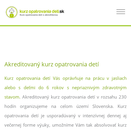
Skočiť
na
KURZ OPATROVANIA DETÍ HOLÍČ, KURZ
Toggle
hlavný
navigat
obsah
PRE OPATROVATEĽKÝ DETÍ
Akreditovaný kurz opatrovania detí
Kurz opatrovania detí Vás oprávňuje na prácu v jasliach
alebo s deťmi do 6 rokov s nepriaznivým zdravotným
stavom.
Akreditovaný kurz opatrovania detí v rozsahu 230
hodín organizujeme na celom území Slovenska. Kurz
opatrovania detí je usporadúvaný v intenzívnej dennej aj
večernej forme výuky, umožníme Vám tak absolvovať kurz