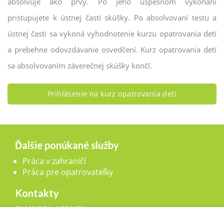
absolvuje ako prvý. Po jeho úspešnom vykonaní
pristupujete k ústnej časti skúšky. Po absolvovaní testu a
ústnej časti sa vykoná vyhodnotenie kurzu opatrovania detí
a prebehne odovzdávanie osvedčení. Kurz opatrovania detí
sa absolvovaním záverečnej skúšky končí.
Prihlásenie na kurz opatrovania detí
Ďalšie ponúkané služby
Práca v zahraničí
Práca pre opatrovateľky
Kontakty
BM WORK AGENCY, s.r.o.,
Legionárska 25, 911 01 Trenčín