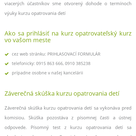
viacerých účastníkov sme otvorený dohode o termínoch
výuky kurzu opatrovania detí
Ako sa prihlásiť na kurz opatrovateľský kurz
vo vašom meste
cez web stránku: PRIHLASOVACÍ FORMULÁR
telefonicky: 0915 863 666, 0910 385238
prípadne osobne v našej kancelárii
Záverečná skúška kurzu opatrovania detí
Záverečná skúška kurzu opatrovania detí sa vykonáva pred
komisiou. Skúška pozostáva z písomnej časti a ústnej
odpovede. Písomný test z kurzu opatrovania detí sa