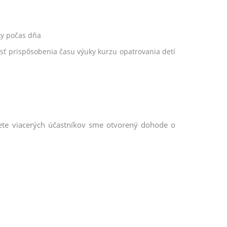
uky počas dňa
osť prispôsobenia času výuky kurzu opatrovania detí
ujete viacerých účastníkov sme otvorený dohode o