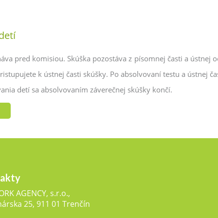
detí
áva pred komisiou. Skúška pozostáva z písomnej časti a ústnej o
stupujete k ústnej časti skúšky. Po absolvovaní testu a ústnej č
ania detí sa absolvovaním záverečnej skúšky končí.
akty
RK AGENCY, s.r.o.,
nárska 25, 911 01 Trenčín