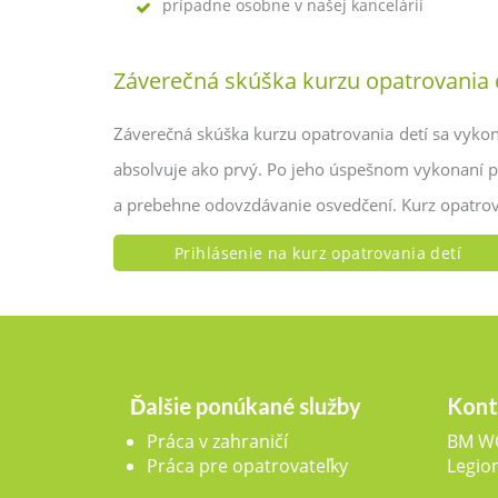
prípadne osobne v našej kancelárii
Záverečná skúška kurzu opatrovania 
Záverečná skúška kurzu opatrovania detí sa vykon
absolvuje ako prvý. Po jeho úspešnom vykonaní pri
a prebehne odovzdávanie osvedčení. Kurz opatrov
Prihlásenie na kurz opatrovania detí
Ďalšie ponúkané služby
Kont
Práca v zahraničí
BM WO
Práca pre opatrovateľky
Legio