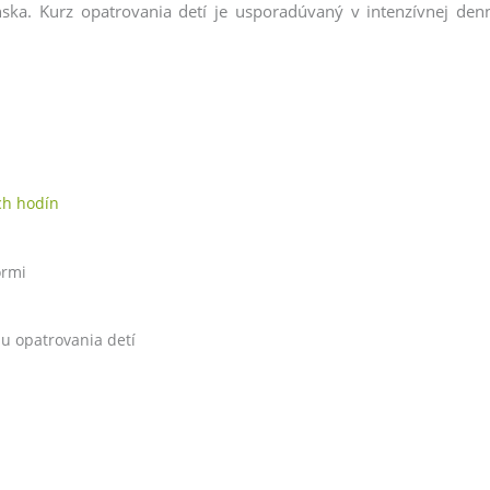
ka. Kurz opatrovania detí je usporadúvaný v intenzívnej de
ch hodín
ormi
u opatrovania detí