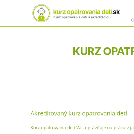
O
KURZ OPATR
Skočiť
na
hlavný
obsah
Akreditovaný kurz opatrovania detí
Kurz opatrovania detí Vás oprávňuje na prácu v j