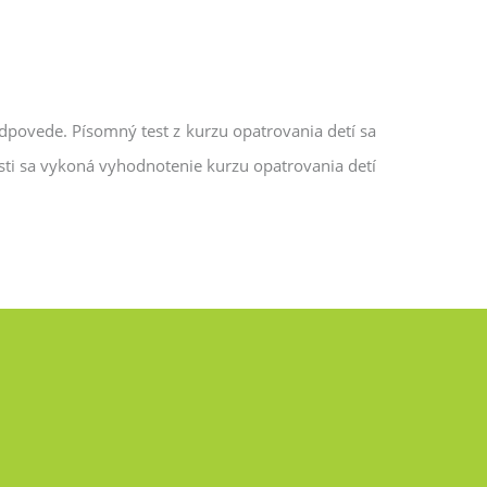
dpovede. Písomný test z kurzu opatrovania detí sa
asti sa vykoná vyhodnotenie kurzu opatrovania detí