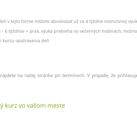
detí v tejto forme môžete absolvovať už za 4 týždne intenzívnej vý
 4 - 6 týždňov + prax, výuka prebieha vo večerných hodinách, možn
i kurzu opatrovania detí
nájdete na našej stránke pri termínoch. V prípade, že prihlas
ský kurz vo vašom meste