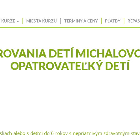
 KURZE
MIESTA KURZU
TERMÍNY A CENY
PLATBY
REPAS
OVANIA DETÍ MICHALOVC
OPATROVATEĽKÝ DETÍ
asliach alebo s deťmi do 6 rokov s nepriaznivým zdravotným sta