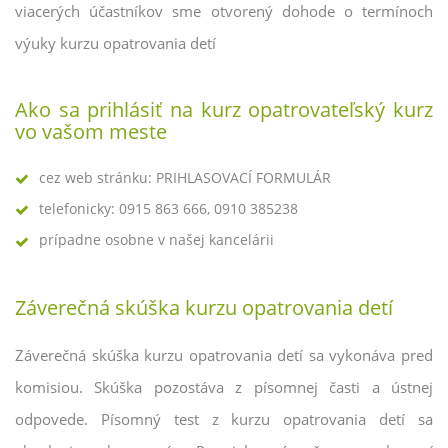
viacerých účastníkov sme otvorený dohode o termínoch
výuky kurzu opatrovania detí
Ako sa prihlásiť na kurz opatrovateľský kurz
vo vašom meste
cez web stránku: PRIHLASOVACÍ FORMULÁR
telefonicky: 0915 863 666, 0910 385238
prípadne osobne v našej kancelárii
Záverečná skúška kurzu opatrovania detí
Záverečná skúška kurzu opatrovania detí sa vykonáva pred
komisiou. Skúška pozostáva z písomnej časti a ústnej
odpovede. Písomný test z kurzu opatrovania detí sa