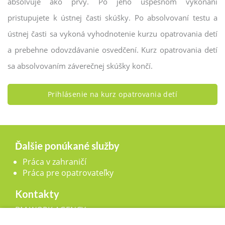
absolvuje ako prvý. Po jeho úspešnom vykonaní
pristupujete k ústnej časti skúšky. Po absolvovaní testu a
ústnej časti sa vykoná vyhodnotenie kurzu opatrovania detí
a prebehne odovzdávanie osvedčení. Kurz opatrovania detí
sa absolvovaním záverečnej skúšky končí.
Prihlásenie na kurz opatrovania detí
Ďalšie ponúkané služby
Práca v zahraničí
Práca pre opatrovateľky
Kontakty
BM WORK AGENCY, s.r.o.,
Legionárska 25, 911 01 Trenčín