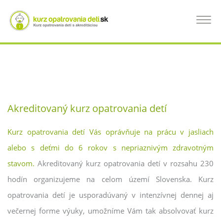
Skočiť
na
KURZ OPATROVANIA DETÍ SENEC, KURZ
Toggle
hlavný
navigat
obsah
PRE OPATROVATEĽKÝ DETÍ
Akreditovaný kurz opatrovania detí
Kurz opatrovania detí Vás oprávňuje na prácu v jasliach
alebo s deťmi do 6 rokov s nepriaznivým zdravotným
stavom.
Akreditovaný kurz opatrovania detí v rozsahu 230
hodín organizujeme na celom území Slovenska. Kurz
opatrovania detí je usporadúvaný v intenzívnej dennej aj
večernej forme výuky, umožníme Vám tak absolvovať kurz