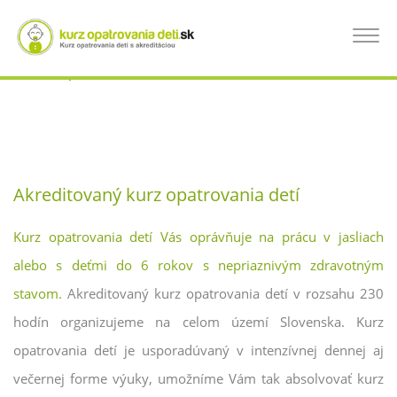
Skočiť
na
KURZ OPATROVANIA DETÍ SPIŠSKÁ NOVÁ
Toggle
hlavný
navigat
obsah
VES, KURZ PRE OPATROVATEĽKÝ DETÍ
Akreditovaný kurz opatrovania detí
Kurz opatrovania detí Vás oprávňuje na prácu v jasliach
alebo s deťmi do 6 rokov s nepriaznivým zdravotným
stavom.
Akreditovaný kurz opatrovania detí v rozsahu 230
hodín organizujeme na celom území Slovenska. Kurz
opatrovania detí je usporadúvaný v intenzívnej dennej aj
večernej forme výuky, umožníme Vám tak absolvovať kurz