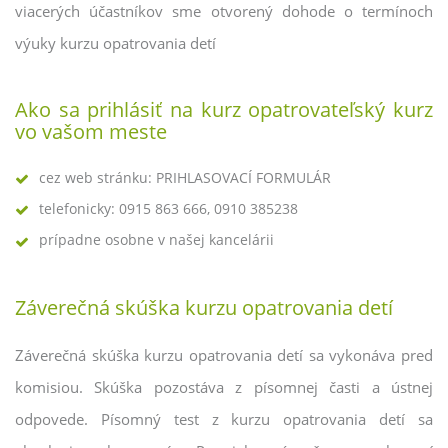
viacerých účastníkov sme otvorený dohode o termínoch
výuky kurzu opatrovania detí
Ako sa prihlásiť na kurz opatrovateľský kurz
vo vašom meste
cez web stránku: PRIHLASOVACÍ FORMULÁR
telefonicky: 0915 863 666, 0910 385238
prípadne osobne v našej kancelárii
Záverečná skúška kurzu opatrovania detí
Záverečná skúška kurzu opatrovania detí sa vykonáva pred
komisiou. Skúška pozostáva z písomnej časti a ústnej
odpovede. Písomný test z kurzu opatrovania detí sa