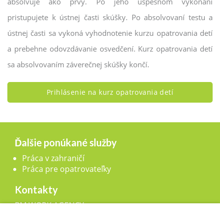
absolvuje ako prvý. Po jeho úspešnom vykonaní
pristupujete k ústnej časti skúšky. Po absolvovaní testu a
ústnej časti sa vykoná vyhodnotenie kurzu opatrovania detí
a prebehne odovzdávanie osvedčení. Kurz opatrovania detí
sa absolvovaním záverečnej skúšky končí.
Prihlásenie na kurz opatrovania detí
Ďalšie ponúkané služby
Práca v zahraničí
Práca pre opatrovateľky
Kontakty
BM WORK AGENCY, s.r.o.,
Legionárska 25, 911 01 Trenčín