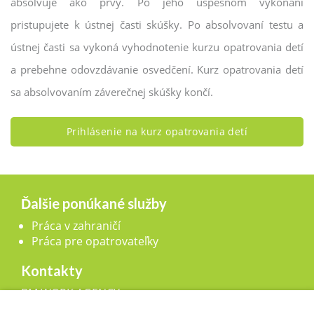
absolvuje ako prvý. Po jeho úspešnom vykonaní
pristupujete k ústnej časti skúšky. Po absolvovaní testu a
ústnej časti sa vykoná vyhodnotenie kurzu opatrovania detí
a prebehne odovzdávanie osvedčení. Kurz opatrovania detí
sa absolvovaním záverečnej skúšky končí.
Prihlásenie na kurz opatrovania detí
Ďalšie ponúkané služby
Práca v zahraničí
Práca pre opatrovateľky
Kontakty
BM WORK AGENCY, s.r.o.,
Legionárska 25, 911 01 Trenčín