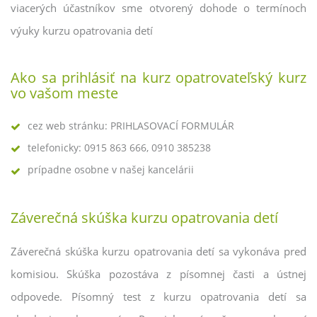
viacerých účastníkov sme otvorený dohode o termínoch
výuky kurzu opatrovania detí
Ako sa prihlásiť na kurz opatrovateľský kurz
vo vašom meste
cez web stránku: PRIHLASOVACÍ FORMULÁR
telefonicky: 0915 863 666, 0910 385238
prípadne osobne v našej kancelárii
Záverečná skúška kurzu opatrovania detí
Záverečná skúška kurzu opatrovania detí sa vykonáva pred
komisiou. Skúška pozostáva z písomnej časti a ústnej
odpovede. Písomný test z kurzu opatrovania detí sa