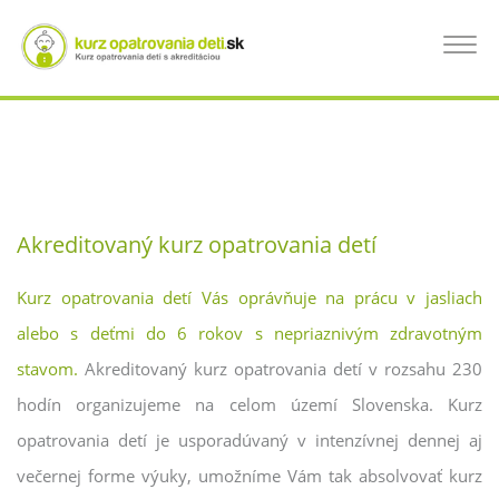
Skočiť
na
KURZ OPATROVANIA DETÍ TRNAVA, KURZ
Toggle
hlavný
navigat
obsah
PRE OPATROVATEĽKÝ DETÍ
Akreditovaný kurz opatrovania detí
Kurz opatrovania detí Vás oprávňuje na prácu v jasliach
alebo s deťmi do 6 rokov s nepriaznivým zdravotným
stavom.
Akreditovaný kurz opatrovania detí v rozsahu 230
hodín organizujeme na celom území Slovenska. Kurz
opatrovania detí je usporadúvaný v intenzívnej dennej aj
večernej forme výuky, umožníme Vám tak absolvovať kurz