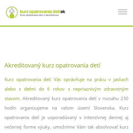
Skočiť
na
KURZ OPATROVANIA DETÍ ŽILINA, KURZ
Toggle
hlavný
navigat
obsah
PRE OPATROVATEĽKÝ DETÍ
Akreditovaný kurz opatrovania detí
Kurz opatrovania detí Vás oprávňuje na prácu v jasliach
alebo s deťmi do 6 rokov s nepriaznivým zdravotným
stavom.
Akreditovaný kurz opatrovania detí v rozsahu 230
hodín organizujeme na celom území Slovenska. Kurz
opatrovania detí je usporadúvaný v intenzívnej dennej aj
večernej forme výuky, umožníme Vám tak absolvovať kurz