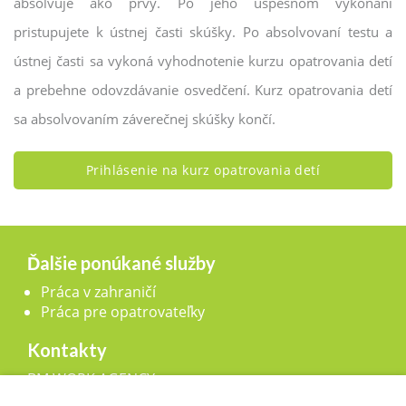
absolvuje ako prvý. Po jeho úspešnom vykonaní
pristupujete k ústnej časti skúšky. Po absolvovaní testu a
ústnej časti sa vykoná vyhodnotenie kurzu opatrovania detí
a prebehne odovzdávanie osvedčení. Kurz opatrovania detí
sa absolvovaním záverečnej skúšky končí.
Prihlásenie na kurz opatrovania detí
Ďalšie ponúkané služby
Práca v zahraničí
Práca pre opatrovateľky
Kontakty
BM WORK AGENCY, s.r.o.,
Legionárska 25, 911 01 Trenčín