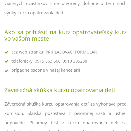
viacerých účastníkov sme otvorený dohode o termínoch
výuky kurzu opatrovania detí
Ako sa prihlásiť na kurz opatrovateľský kurz
vo vašom meste
cez web stránku: PRIHLASOVACÍ FORMULÁR
telefonicky: 0915 863 666, 0910 385238
prípadne osobne v našej kancelárii
Záverečná skúška kurzu opatrovania detí
Záverečná skúška kurzu opatrovania detí sa vykonáva pred
komisiou. Skúška pozostáva z písomnej časti a ústnej
odpovede. Písomný test z kurzu opatrovania detí sa