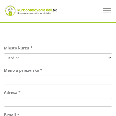
Skočiť
na
PRIHLÁSENIE NA KURZ OPATROVANIA
Toggle
hlavný
navigat
obsah
DETÍ
Miesto kurzu
*
Meno a priezvisko
*
Adresa
*
E-mail
*