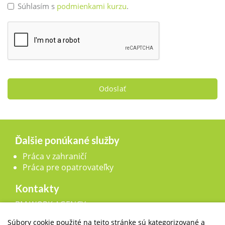
Súhlasím s
podmienkami kurzu
.
Odoslať
Ďalšie ponúkané služby
Práca v zahraničí
Práca pre opatrovateľky
Kontakty
BM WORK AGENCY, s.r.o.,
Legionárska 25, 911 01 Trenčín
Súbory cookie použité na tejto stránke sú kategorizované a