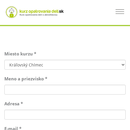
Skočiť
na
PRIHLÁSENIE NA KURZ OPATROVANIA
Toggle
hlavný
navigat
obsah
DETÍ
Miesto kurzu
*
Meno a priezvisko
*
Adresa
*
E-mail
*