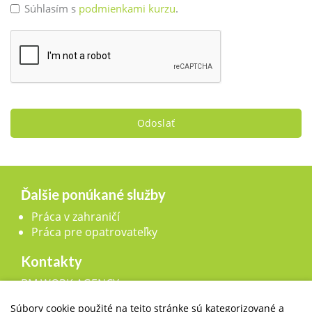
Súhlasím s
podmienkami kurzu
.
Odoslať
Ďalšie ponúkané služby
Práca v zahraničí
Práca pre opatrovateľky
Kontakty
BM WORK AGENCY, s.r.o.,
Legionárska 25, 911 01 Trenčín
Súbory cookie použité na tejto stránke sú kategorizované a