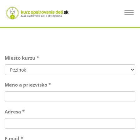
Skočiť
na
PRIHLÁSENIE NA KURZ OPATROVANIA
Toggle
hlavný
navigat
obsah
DETÍ
Miesto kurzu
*
Meno a priezvisko
*
Adresa
*
E-mail
*