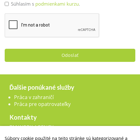
Súhlasím s
podmienkami kurzu
.
Odoslať
Ďalšie ponúkané služby
Práca v zahraničí
Práca pre opatrovateľky
Kontakty
BM WORK AGENCY, s.r.o.,
Legionárska 25, 911 01 Trenčín
Súbory cookie použité na tejto stránke sú kategorizované a