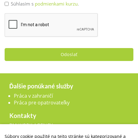
Súhlasím s
podmienkami kurzu
.
Odoslať
Ďalšie ponúkané služby
Práca v zahraničí
Práca pre opatrovateľky
Kontakty
BM WORK AGENCY, s.r.o.,
Legionárska 25, 911 01 Trenčín
Súbory cookie použité na tejto stránke sú kategorizované a