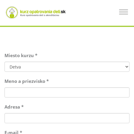
Skočiť
na
PRIHLÁSENIE NA KURZ OPATROVANIA
Toggle
hlavný
navigat
obsah
DETÍ
Miesto kurzu
*
Meno a priezvisko
*
Adresa
*
E-mail
*