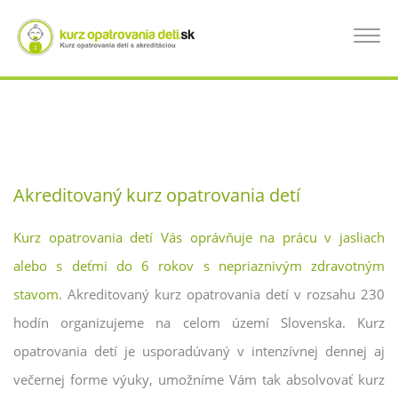
Skočiť
na
KURZ OPATROVANIA DETÍ KOŠICE, KURZ
Toggle
hlavný
navigat
obsah
PRE OPATROVATEĽKÝ DETÍ
Akreditovaný kurz opatrovania detí
Kurz opatrovania detí Vás oprávňuje na prácu v jasliach
alebo s deťmi do 6 rokov s nepriaznivým zdravotným
stavom.
Akreditovaný kurz opatrovania detí v rozsahu 230
hodín organizujeme na celom území Slovenska. Kurz
opatrovania detí je usporadúvaný v intenzívnej dennej aj
večernej forme výuky, umožníme Vám tak absolvovať kurz