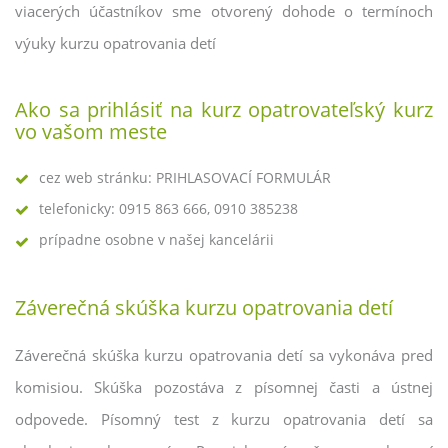
viacerých účastníkov sme otvorený dohode o termínoch
výuky kurzu opatrovania detí
Ako sa prihlásiť na kurz opatrovateľský kurz
vo vašom meste
cez web stránku: PRIHLASOVACÍ FORMULÁR
telefonicky: 0915 863 666, 0910 385238
prípadne osobne v našej kancelárii
Záverečná skúška kurzu opatrovania detí
Záverečná skúška kurzu opatrovania detí sa vykonáva pred
komisiou. Skúška pozostáva z písomnej časti a ústnej
odpovede. Písomný test z kurzu opatrovania detí sa