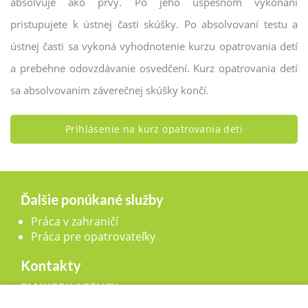
absolvuje ako prvý. Po jeho úspešnom vykonaní
pristupujete k ústnej časti skúšky. Po absolvovaní testu a
ústnej časti sa vykoná vyhodnotenie kurzu opatrovania detí
a prebehne odovzdávanie osvedčení. Kurz opatrovania detí
sa absolvovaním záverečnej skúšky končí.
Prihlásenie na kurz opatrovania detí
Ďalšie ponúkané služby
Práca v zahraničí
Práca pre opatrovateľky
Kontakty
BM WORK AGENCY, s.r.o.,
Legionárska 25, 911 01 Trenčín